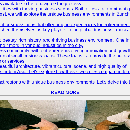
available to help navigate the process.
ties with thriving business scenes. Both cities are prominent gl
og post, we will explore the unique business environments in Zuri
ant business hubs that offer unique experiences for entrepreneu
blished themselves as key players in the global business landsca
nic beauty, rich history, and thriving business environment. One i
 mark in various industries in the city.
ness community, with entrepreneurs driving innovation and growth
form of small business loans. These loans can provide the necess
 or services.
eautiful architecture, vibrant cultural scene, and high quality of 
ss hub in Asia. Let's explore how these two cities compare in t
t regions with unique business environments. Let's delve into t
READ MORE