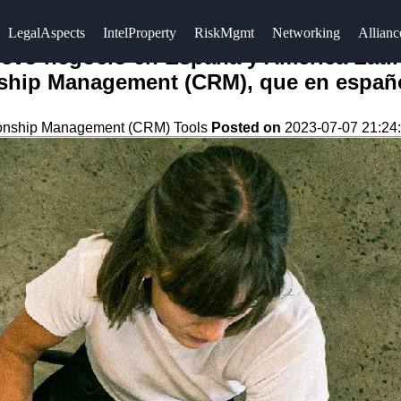
LegalAspects
IntelProperty
RiskMgmt
Networking
Allianc
 nuevo negocio en España y América Lati
onship Management (CRM), que en españ
ionship Management (CRM) Tools
Posted on
2023-07-07 21:24