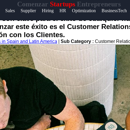
Comenzar
Startups
Entrepreneurs
Sales
Supplier
Hiring
HR
Optimization
BusinessTech
t
s son clave para el éxito de cualquier
nzar este éxito es el Customer Relati
t
ón con los Clientes.
s in Spain and Latin America
|
Sub Category :
Customer Relat