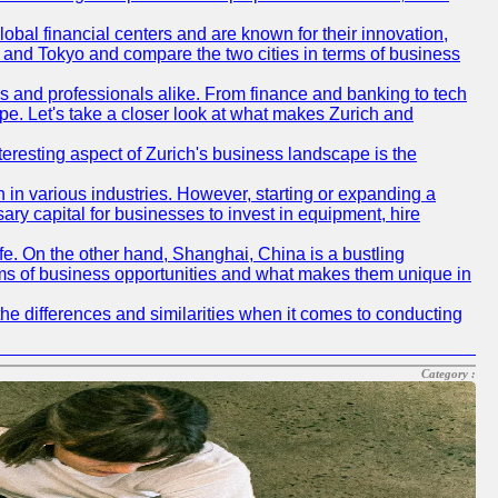
obal financial centers and are known for their innovation,
ch and Tokyo and compare the two cities in terms of business
rs and professionals alike. From finance and banking to tech
pe. Let's take a closer look at what makes Zurich and
nteresting aspect of Zurich's business landscape is the
 in various industries. However, starting or expanding a
ary capital for businesses to invest in equipment, hire
life. On the other hand, Shanghai, China is a bustling
erms of business opportunities and what makes them unique in
he differences and similarities when it comes to conducting
Category :