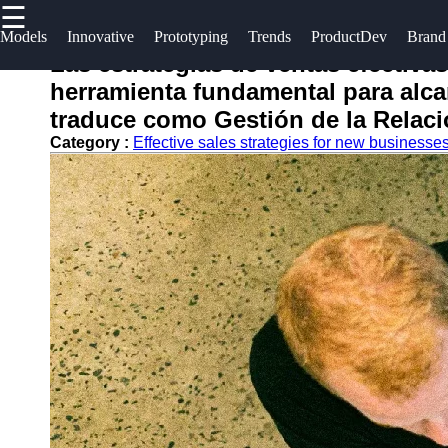
☰
×
Useful
Socials
Help &
sModels
Innovative
Prototyping
Trends
ProductDev
Brand
links
Suppor
Las estrategias de ventas efectiva
comenzar
herramienta fundamental para alca
Home
Facebook
Contac
traduce como Gestión de la Relaci
About
Category :
Effective sales strategies for new businesse
Instagram
Us
Twitter
Write
for Us
Telegram