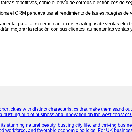
areas repetitivas, como el envío de correos electrónicos de seg
rciona el CRM para evaluar el rendimiento de las estrategias de v
mental para la implementación de estrategias de ventas efecti
rán mejorar la relación con sus clientes, aumentar las ventas y
t cities with distinct characteristics that make them stand out i
 a bustling hub of business and innovation on the west coast of 
its stunning natural beauty, bustling city life, and thriving busi
killed workforce, and favorable economic policies. For UK busines