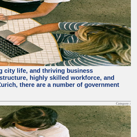
 city life, and thriving business
structure, highly skilled workforce, and
Zurich, there are a number of government
Category :